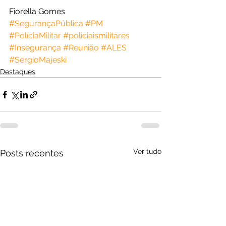
Fiorella Gomes
#SegurançaPública
#PM
#PolíciaMilitar
#policiaismilitares
#Insegurança
#Reunião
#ALES
#SergioMajeski
Destaques
Ver tudo
Posts recentes