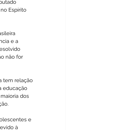
putado 
no Espírito 
ileira 
cia e a 
esolvido 
o não for 
a tem relação 
a educação 
maioria dos 
ção.
olescentes e 
evido à 