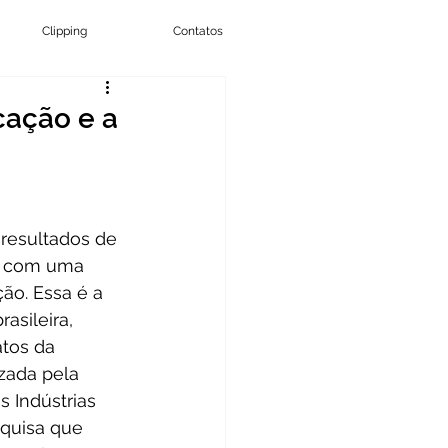
Clipping
Contatos
cação e a
 resultados de 
a com uma 
ão. Essa é a 
asileira, 
tos da  
izada pela 
 Indústrias 
squisa que 