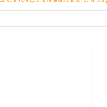
cia
#ConfederaçãoNacionaldasIndústrias
#CNI
#Serg