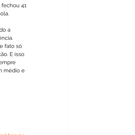
 fechou 41 
ola.
do a 
ncia. 
 fato só 
o. E isso 
sempre 
m médio e 