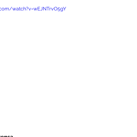
e.com/watch?v=wEJNTrvO5gY
rensa