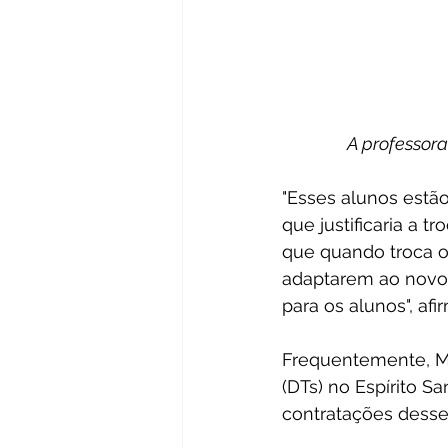
A professor
"Esses alunos estã
que justificaria a 
que quando troca o 
adaptarem ao novo
para os alunos", afi
Frequentemente, Ma
(DTs) no Espírito S
contratações desse