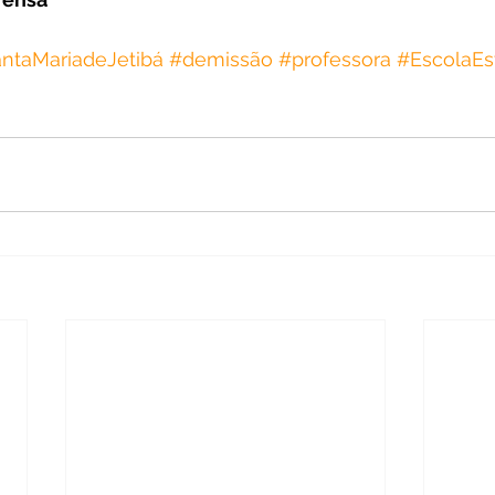
ntaMariadeJetibá
#demissão
#professora
#EscolaEs