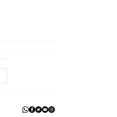
ski cobra parecer de
que amplia
stimentos na educação