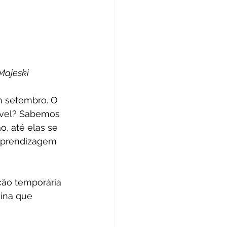
ajeski 
m setembro. O 
sível? Sabemos 
o, até elas se 
aprendizagem 
ão temporária 
ina que 