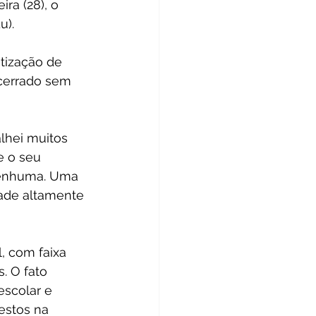
ra (28), o 
u).
tização de 
cerrado sem 
lhei muitos 
e o seu 
 nenhuma. Uma 
ade altamente 
 com faixa 
. O fato 
scolar e 
estos na 