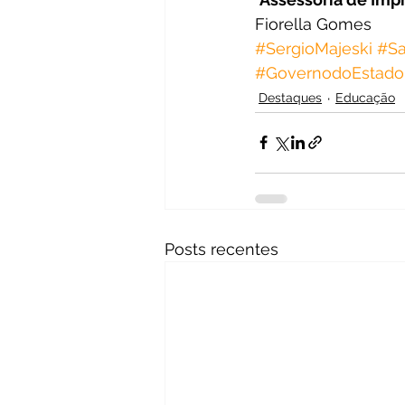
Fiorella Gomes
#SergioMajeski
#Sa
#GovernodoEstado
Destaques
Educação
Posts recentes