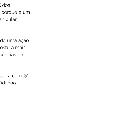
% dos 
o, porque é um 
nipular 
sido uma ação 
ostura mais 
núncias de 
ssora com 30 
Cidadão 