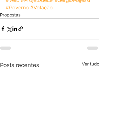
#Veto
#ProjetodeLei
#SergioMajeski
#Governo
#Votação
Propostas
Ver tudo
Posts recentes