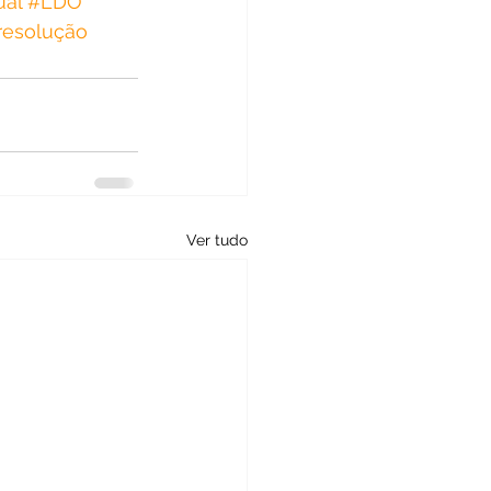
ual
#LDO
resolução
Ver tudo