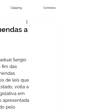
Clipping
Contatos
mendas a
adual Sergio 
 fim das 
mendas 
s de leis que 
tado, volta a 
gislativa em 
do apresentada 
do pelo 