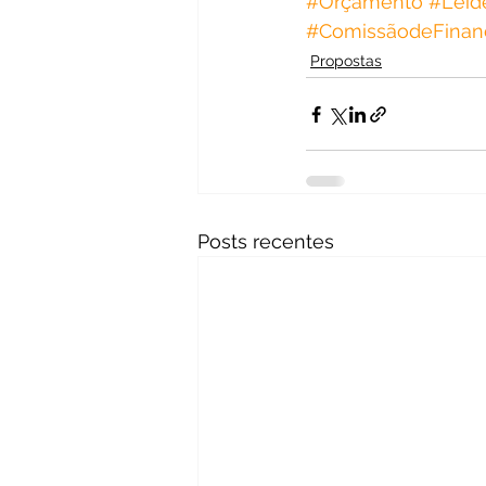
#Orçamento
#Leid
#ComissãodeFinan
Propostas
Posts recentes