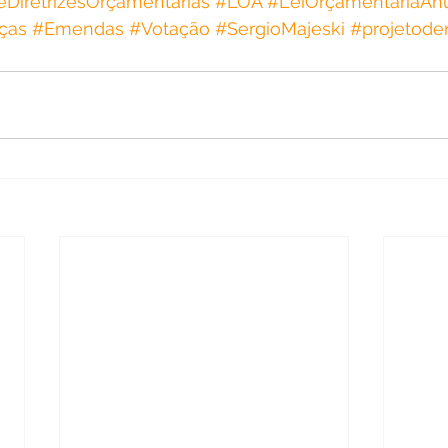
eDiretrizesOrçamentárias
#LOA
#LeiOrçamentáriaAn
ças
#Emendas
#Votação
#SergioMajeski
#projetode