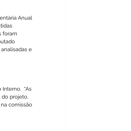
entária Anual 
tidas 
s foram 
putado 
analisadas e 
Interno.  “As 
do projeto, 
 na comissão 