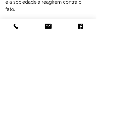
e a sociedade a reagirem contra o 
fato.
Ao final da audiência, Majeski 
informou que vai tentar formar um 
grupo composto por deputados das 
bancadas estadual e federal para 
viabilizar a reunião entre o secretário 
de estadual Educação, Haroldo 
Rocha e os membros do Fórum para 
EJA. “Acredito que somente com 
mobilização e articulação dos 
políticos comprometidos com a 
causa do ensino esse impasse da 
EJA no Estado será superado”, 
afirmou.
Assessoria de Imprensa