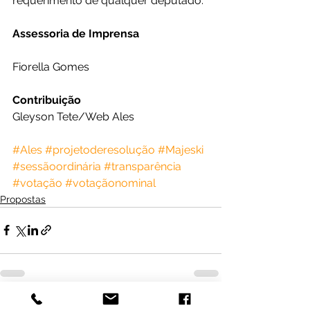
requerimento de qualquer deputado.
Assessoria de Imprensa
Fiorella Gomes
Contribuição
Gleyson Tete/Web Ales
#Ales
#projetoderesolução
#Majeski
#sessãoordinária
#transparência
#votação
#votaçãonominal
Propostas
Ver tudo