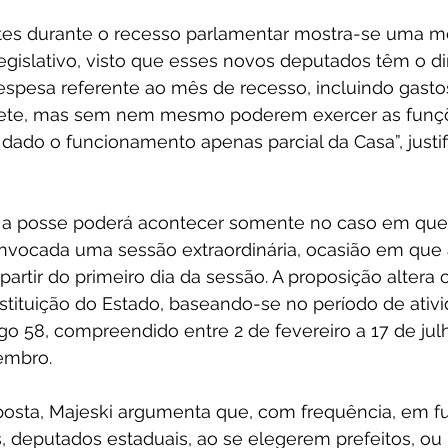
tes durante o recesso parlamentar mostra-se uma me
islativo, visto que esses novos deputados têm o dir
spesa referente ao mês de recesso, incluindo gast
nete, mas sem nem mesmo poderem exercer as funçõ
dado o funcionamento apenas parcial da Casa”, justif
 a posse poderá acontecer somente no caso em que,
onvocada uma sessão extraordinária, ocasião em que 
partir do primeiro dia da sessão. A proposição altera 
stituição do Estado, baseando-se no período de ativi
igo 58, compreendido entre 2 de fevereiro a 17 de jul
embro.
roposta, Majeski argumenta que, com frequência, em f
, deputados estaduais, ao se elegerem prefeitos, ou 