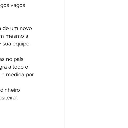
rgos vagos 
a de um novo 
nem mesmo a 
e sua equipe.
s no país, 
ra a todo o 
u a medida por 
dinheiro 
ileira”.