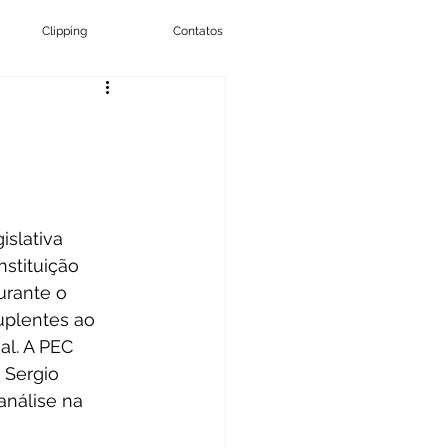
Clipping
Contatos
slativa 
stituição 
urante o 
uplentes ao 
l. A PEC 
 Sergio 
análise na 