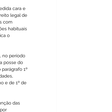
dida cara e 
eito legal de 
os com 
es habituais 
ica o 
 no período 
a posse do 
o parágrafo 1º 
dades, 
ho e de 1º de 
unção das 
por 