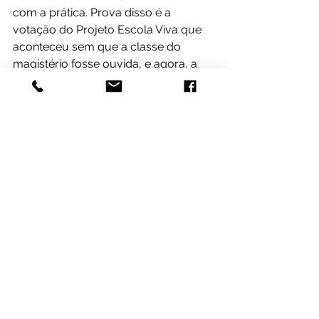
com a prática. Prova disso é a 
votação do Projeto Escola Viva que 
aconteceu sem que a classe do 
magistério fosse ouvida, e agora, a 
votação do PEE realizada a “toque de 
caixa”.
Clique aqui e veja todas as 
emendas ao PEE apresentadas pelo 
deputado Sergio Majeski
Assessoria de Comunicação
Flavio Santos
Izabel Mendonça
Leo Júnior