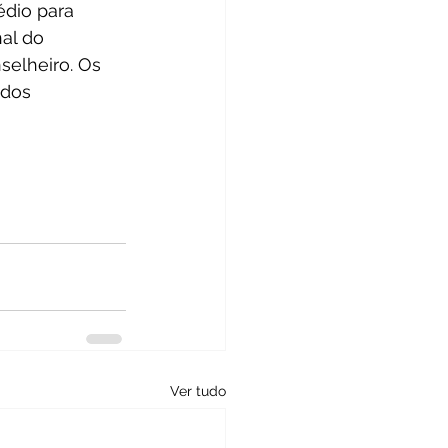
édio para 
al do 
selheiro. Os 
 dos 
Ver tudo