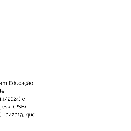
e em Educação 
te 
4/2024) e 
eski (PSB) 
) 10/2019, que 