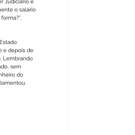
 Judiciário e 
ente o salário 
forma?”, 
Estado 
0 e depois de 
o. Lembrando 
ado, sem 
nheiro do 
 lamentou. 