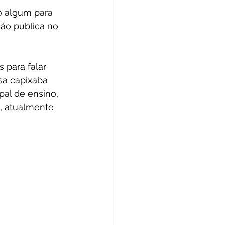
o algum para 
ão pública no 
para falar 
sa capixaba 
al de ensino, 
, atualmente 