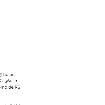
5 horas, 
2.360; o 
orno de R$ 