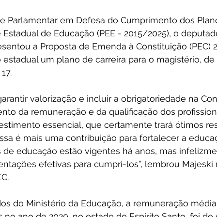
te Parlamentar em Defesa do Cumprimento dos Plano
e Estadual de Educação (PEE - 2015/2025), o deputado
esentou a Proposta de Emenda à Constituição (PEC) 
ão estadual um plano de carreira para o magistério, d
17.
arantir valorização e incluir a obrigatoriedade na Con
to da remuneração e da qualificação dos profission
stimento essencial, que certamente trará ótimos res
ssa é mais uma contribuição para fortalecer a educa
s de educação estão vigentes há anos, mas infelizme
tações efetivas para cumpri-los”, lembrou Majeski 
C.
s do Ministério da Educação, a remuneração média
s no ano de 2020, no estado do Espírito Santo, foi de