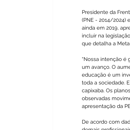
Presidente da Fren
(PNE - 2014/2024) 
ainda em 2019, apr
incluir na legislaç
que detalha a Meta 
“Nossa intenção é g
um avanço. O aumen
educação é um inve
toda a sociedade. E
capixaba. Os plano
observadas movimen
apresentação da PE
De acordo com dado
demais profissionai