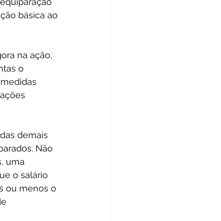
 equiparação 
ação básica ao 
gora na ação, 
ntas o 
 medidas 
tações 
 das demais 
parados. Não 
s, uma 
e o salário 
is ou menos o 
de 