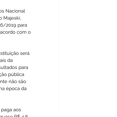
s Nacional 
 Majeski, 
26/2019 para 
e acordo com o 
stituição será 
ais da 
ultados para 
ção pública 
nte não são 
na época da 
 paga aos 
 quase R$ 4,6 