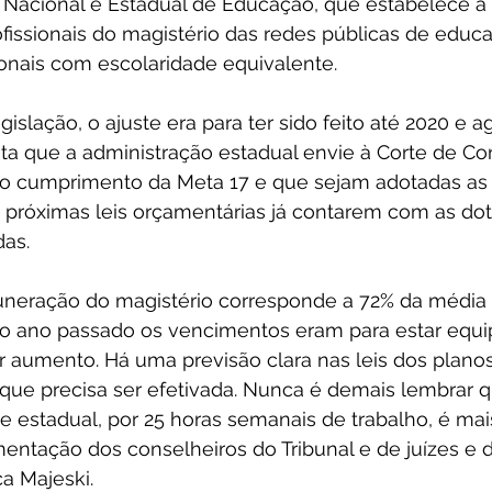
 Nacional e Estadual de Educação, que estabelece a
ofissionais do magistério das redes públicas de educ
ionais com escolaridade equivalente.
islação, o ajuste era para ter sido feito até 2020 e a
ita que a administração estadual envie à Corte de Co
 o cumprimento da Meta 17 e que sejam adotadas as
s próximas leis orçamentárias já contarem com as do
das.
neração do magistério corresponde a 72% da média
 o ano passado os vencimentos eram para estar equi
r aumento. Há uma previsão clara nas leis dos plano
 que precisa ser efetivada. Nunca é demais lembrar qu
e estadual, por 25 horas semanais de trabalho, é ma
imentação dos conselheiros do Tribunal e de juízes e 
a Majeski.