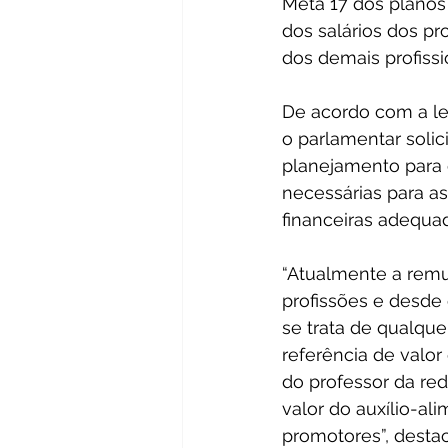
Meta 17 dos planos
dos salários dos pr
dos demais profiss
De acordo com a leg
o parlamentar solic
planejamento para
necessárias para a
financeiras adequa
“Atualmente a remu
profissões e desde
se trata de qualque
referência de valor
do professor da red
valor do auxílio-al
promotores”, destac