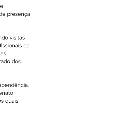
e 
 de presença 
do visitas 
issionais da 
as 
zado dos 
ependência. 
enato 
s quais 