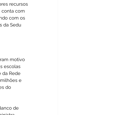
ores recursos 
m conta com 
ando com os 
s da Sedu 
oram motivo 
s escolas 
e da Rede 
 milhões e 
es do 
Banco de 
inistra 