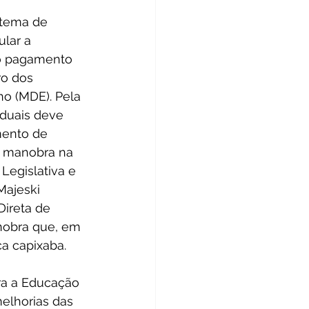
stema de 
ular a 
 o pagamento 
ro dos 
o (MDE). Pela 
duais deve 
mento de 
 a manobra na 
egislativa e 
Majeski 
Direta de 
anobra que, em 
a capixaba.
ra a Educação 
elhorias das 