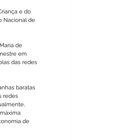
riança e do 
o Nacional de 
Maria de 
 mestre em 
olas das redes 
anhas baratas 
s redes 
tualmente, 
 máxima 
conomia de 