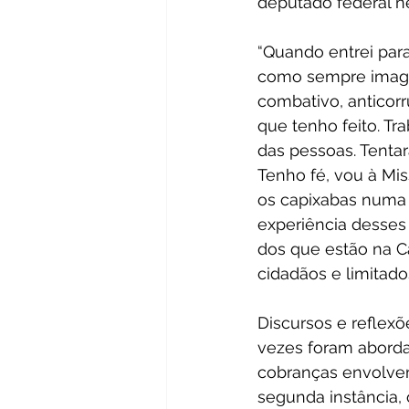
deputado federal ne
“Quando entrei para
como sempre imagin
combativo, anticorr
que tenho feito. T
das pessoas. Tentar
Tenho fé, vou à Mi
os capixabas numa o
experiência desses 
dos que estão na C
cidadãos e limitado
Discursos e reflexõ
vezes foram aborda
cobranças envolvem 
segunda instância, 