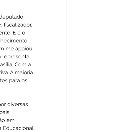
 deputado 
iscalizador, 
nte. E é o 
onhecimento 
em me apoiou. 
 representar 
sília. Com a 
va. A maioria 
es para os 
or diversas 
pais 
são em 
e Educacional. 