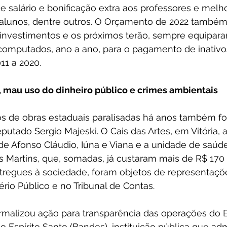
 salário e bonificação extra aos professores e melh
alunos, dentre outros. O Orçamento de 2022 també
 investimentos e os próximos terão, sempre equipar
computados, ano a ano, para o pagamento de inativo
11 a 2020.
, mau uso do dinheiro público e crimes ambientais
 de obras estaduais paralisadas há anos também f
utado Sergio Majeski. O Cais das Artes, em Vitória, a
 de Afonso Cláudio, Iúna e Viana e a unidade de saúd
 Martins, que, somadas, já custaram mais de R$ 170
tregues à sociedade, foram objetos de representaçõ
rio Público e no Tribunal de Contas.
malizou ação para transparência das operações do 
Espírito Santo (Bandes), instituição pública que adm