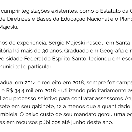
cumprir legislações existentes, como o Estatuto da C
de Diretrizes e Bases da Educação Nacional e o Plan
Majeski.
nos de experiência, Sergio Majeski nasceu em Santa 
itória há mais de 30 anos. Graduado em Geografia e
ersidade Federal do Espírito Santo, lecionou em esc
unicipal e particular.
tadual em 2014 e reeleito em 2018, sempre fez camp
 e R$ 34,4 mil em 2018 - utilizando prioritariamente a
ealizou processo seletivo para contratar assessores. A
sete em seu gabinete, 12 a menos que a quantidade
embleia. O baixo custo de seu mandato gerou uma e
es em recursos públicos até junho deste ano.