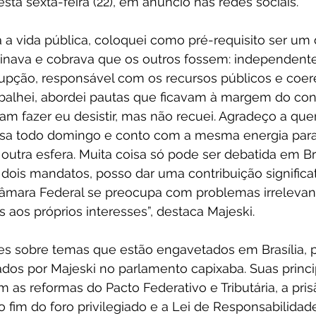
sta sexta-feira (22), em anúncio nas redes sociais.
 a vida pública, coloquei como pré-requisito ser um
ava e cobrava que os outros fossem: independente, f
upção, responsável com os recursos públicos e coere
rabalhei, abordei pautas que ficavam à margem do c
am fazer eu desistir, mas não recuei. Agradeço a qu
ssa todo domingo e conto com a mesma energia para
utra esfera. Muita coisa só pode ser debatida em Bra
dois mandatos, posso dar uma contribuição significati
âmara Federal se preocupa com problemas irrelevant
s aos próprios interesses”, destaca Majeski.
es sobre temas que estão engavetados em Brasília, p
dos por Majeski no parlamento capixaba. Suas princi
as reformas do Pacto Federativo e Tributária, a pri
o fim do foro privilegiado e a Lei de Responsabilidad