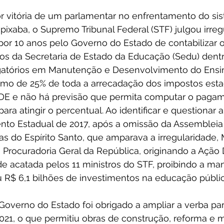
r vitória de um parlamentar no enfrentamento do si
pixaba, o Supremo Tribunal Federal (STF) julgou irreg
por 10 anos pelo Governo do Estado de contabilizar
vos da Secretaria de Estado da Educação (Sedu) dent
gatórios em Manutenção e Desenvolvimento do Ensin
nimo de 25% de toda a arrecadação dos impostos esta
DE e não há previsão que permita computar o paga
para atingir o percentual. Ao identificar e questionar
to Estadual de 2017, após a omissão da Assembleia L
as do Espírito Santo, que amparava a irregularidade, 
Procuradoria Geral da República, originando a Ação 
de acatada pelos 11 ministros do STF, proibindo a m
u R$ 6,1 bilhões de investimentos na educação públic
 Governo do Estado foi obrigado a ampliar a verba pa
21, o que permitiu obras de construção, reforma e m