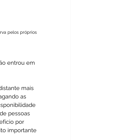
rva pelos próprios 
dão entrou em 
istante mais 
pagando as 
isponibilidade 
 de pessoas 
fício por 
ito importante 