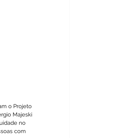
am o Projeto 
rgio Majeski 
tuidade no 
essoas com 