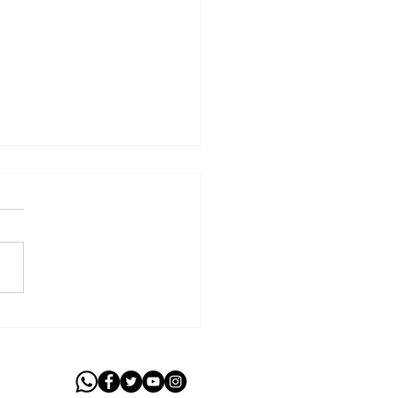
vado projeto de
ski que cria Estrada-
ue Estadual