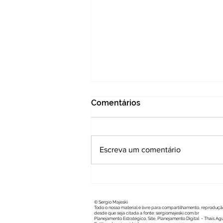
Comentários
Escreva um comentário
Agradecimento e
transparência marcam
despedida do professor
© Sergio Majeski
Todo o nosso material é livre para compartilhamento, reproduçã
Sergio Majeski da
desde que seja citada a fonte: sergiomajeski.com.br
Assembleia Legislativa
Planejamento Estratégico, Site, Planejamento Digital -
Thaís Agu