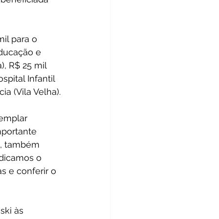
il para o 
Educação e 
), R$ 25 mil 
pital Infantil 
a (Vila Velha).
emplar 
mportante 
s, também 
ndicamos o 
s e conferir o 
ski às 