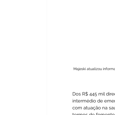
Majeski atualizou inform
Dos R$ 445 mil dire
intermédio de emend
com atuação na saú
termos de fomento 