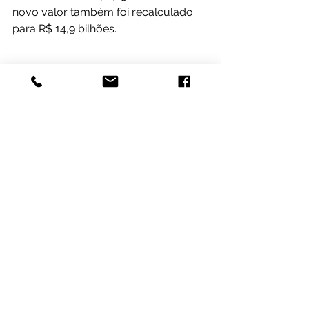
novo valor também foi recalculado 
para R$ 14,9 bilhões.
Texto: Titina Cardoso
#Transparência
#GovernodoEspíritoSanto
#Discursos
Discursos
Gestão e Transparência
Ver tudo
Posts recentes