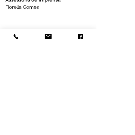
Fiorella Gomes
#prestaçãodecontas
#CésarColnago
#SergioMajeski
#Educação
#Sabatina
Destaques
Gestão e Transparência
Educação
Ver tudo
Posts recentes