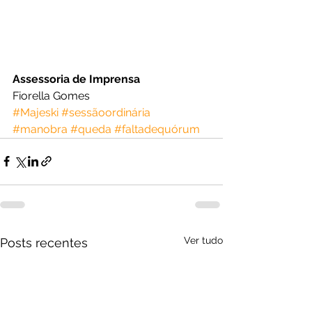
Assessoria de Imprensa
Fiorella Gomes
#Majeski
#sessãoordinária
#manobra
#queda
#faltadequórum
Ver tudo
Posts recentes