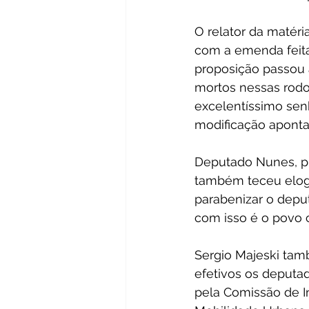
O relator da matéri
com a emenda feita
proposição passou 
mortos nessas rodo
excelentíssimo sen
modificação apontad
Deputado Nunes, pr
também teceu elogi
parabenizar o depu
com isso é o povo ca
Sergio Majeski ta
efetivos os deputa
pela Comissão de I