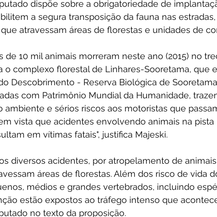
putado dispõe sobre a obrigatoriedade de implantaç
ilitem a segura transposição da fauna nas estradas, 
, que atravessam áreas de florestas e unidades de c
s de 10 mil animais morreram neste ano (2015) no tr
ta o complexo florestal de Linhares-Sooretama, que 
do Descobrimento - Reserva Biológica de Sooretama
badas com Patrimônio Mundial da Humanidade, trazen
o ambiente e sérios riscos aos motoristas que passa
 em vista que acidentes envolvendo animais na pista 
tam em vítimas fatais", justifica Majeski.
 os diversos acidentes, por atropelamento de animai
avessam áreas de florestas. Além dos risco de vida 
uenos, médios e grandes vertebrados, incluindo espé
ção estão expostos ao tráfego intenso que acontece
putado no texto da proposição.