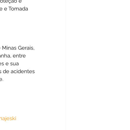
roteção e 
le e Tomada 
 Minas Gerais, 
nha, entre 
es e sua 
s de acidentes 
e.
ajeski