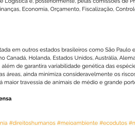
e Logística e, posteriormente, pelas comissões de P
inanças, Economia, Orçamento, Fiscalização, Contro
otada em outros estados brasileiros como São Paulo e
o Canadá, Holanda, Estados Unidos, Austrália, Alema
 além de garantira variabilidade genética das espéci
as áreas, ainda minimiza consideravelmente os risco
á maior travessia de animais de médio e grande port
rensa
nia
#direitoshumanos
#meioambiente
#ecodutos
#m