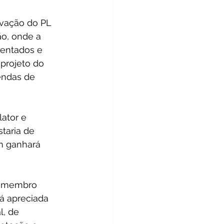
ovação do PL 
o, onde a 
lentados e 
projeto do 
endas de 
ator e 
taria de 
m ganhará 
o membro 
á apreciada 
, de 