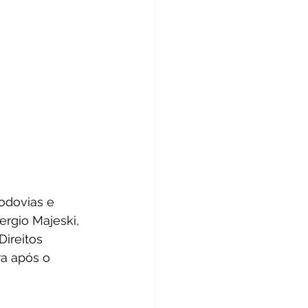
odovias e 
ergio Majeski, 
ireitos 
ra após o 