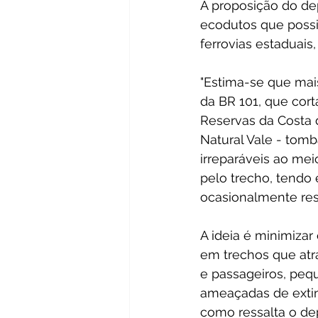
A proposição do de
ecodutos que possib
ferrovias estaduais
"Estima-se que mai
da BR 101, que cor
Reservas da Costa 
Natural Vale - tom
irreparáveis ao mei
pelo trecho, tendo
ocasionalmente resul
A ideia é minimizar
em trechos que atr
e passageiros, peq
ameaçadas de extin
como ressalta o de