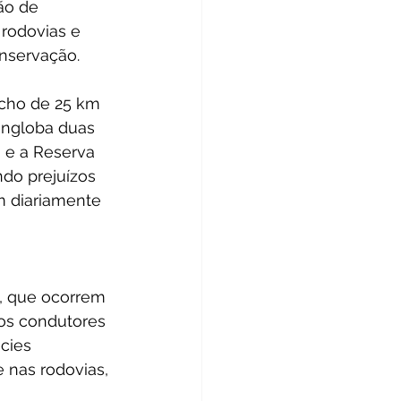
ão de 
rodovias e 
onservação.
echo de 25 km 
engloba duas 
 e a Reserva 
do prejuízos 
m diariamente 
s, que ocorrem 
dos condutores 
cies 
 nas rodovias, 