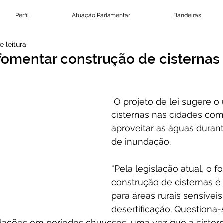
Perfil
Atuação Parlamentar
Bandeiras
e leitura
 fomentar construção de cisternas
 O projeto de lei sugere o uso de 
cisternas nas cidades co
aproveitar as águas duran
de inundação.
“Pela legislação atual, o 
construção de cisternas é
para áreas rurais sensíveis
desertificação. Questiona-
dações em períodos chuvosos, uma vez que a cister