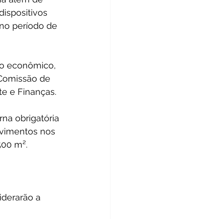
ispositivos 
no período de 
o econômico, 
 Comissão de 
te e Finanças.
na obrigatória 
avimentos nos 
500 m².
iderarão a 