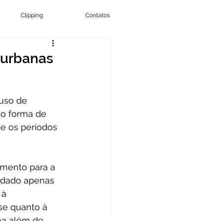
Clipping
Contatos
 urbanas
mo forma de 
te os períodos 
fomento para a 
 dado apenas 
 à 
se quanto à 
na além de 