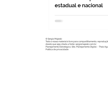
estadual e nacional
© Sergio Majeski
Todo o nosso material é livre para compartilhamento, reproduçã
desde que seja citada a fonte: sergiomajeski.com.br
Planejamento Estratégico, Site, Planejamento Digital -
Thaís Agu
Política de privacidade